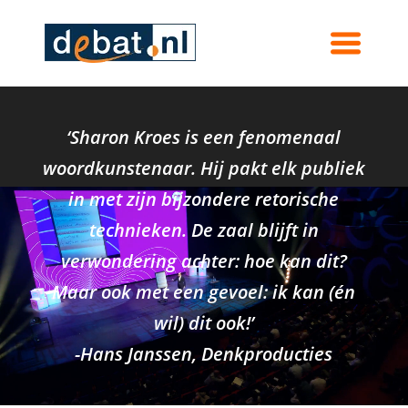
Mogelijkheden van Sharon Kroe
‘Sharon Kroes is een fenomenaal
woordkunstenaar. Hij pakt elk publiek
in met zijn bijzondere retorische
technieken. De zaal blijft in
verwondering achter: hoe kan dit?
Maar ook met een gevoel: ik kan (én
wil) dit ook!’
-Hans Janssen, Denkproducties